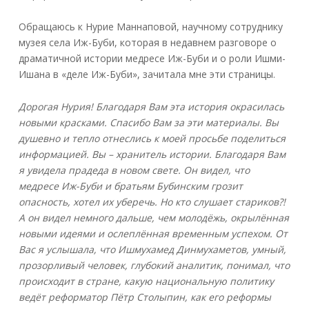
Обращаюсь к Нурие Маннаповой, научному сотруднику
музея села Иж-Буби, которая в недавнем разговоре о
драматичной истории медресе Иж-Буби и о роли Ишми-
Ишана в «деле Иж-Буби», зачитала мне эти страницы.
Дорогая Нурия! Благодаря Вам эта история окрасилась
новыми красками. Спасибо Вам за эти материалы. Вы
душевно и тепло отнеслись к моей просьбе поделиться
информацией. Вы – хранитель истории. Благодаря Вам
я увидела прадеда в новом свете. Он видел, что
медресе Иж-Буби и братьям Бубинским грозит
опасность, хотел их уберечь. Но кто слушает стариков?!
А он видел немного дальше, чем молодёжь, окрылённая
новыми идеями и ослеплённая временным успехом. От
Вас я услышала, что Ишмухамед Динмухаметов, умный,
прозорливый человек, глубокий аналитик, понимал, что
происходит в стране, какую национальную политику
ведёт реформатор Пётр Столыпин, как его реформы