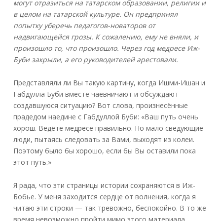
могут отразиться на татарском образовании, религии и
в целом на татарской культуре. Он предпринял
попытку уберечь педагогов-новаторов от
надвигающейся грозы. К сожалению, ему не вняли, и
произошло то, что произошло. Через год медресе Иж-
Буби закрыли, а его руководителей арестовали.
Представляли ли Вы такую картину, когда Ишми-Ишан и
Габдулла Буби вместе чаёвничают и обсуждают
создавшуюся ситуацию? Вот слова, произнесённые
прадедом наедине с Габдуллой Буби: «Ваш путь очень
хорош. Ведёте медресе правильно. Но мало сведующие
люди, пытаясь следовать за Вами, выходят из колеи.
Поэтому было бы хорошо, если бы Вы оставили пока
этот путь.»
Я рада, что эти страницы истории сохраняются в Иж-
Бобье. У меня заходится сердце от волнения, когда я
читаю эти строки — так тревожно, беспокойно. В то же
время невозможно пройти мимо этого материала.