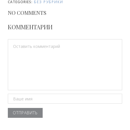
CATEGORIES:
БЕЗ РУБРИКИ
Я
c
NO COMMENTS
П
l
e
О
КОММЕНТАРИИ
:
З
А
П
И
С
Я
М