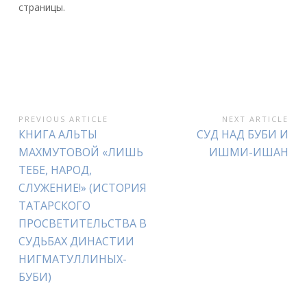
страницы.
PREVIOUS ARTICLE
NEXT ARTICLE
P
КНИГА АЛЬТЫ
N
СУД НАД БУБИ И
Н
r
e
МАХМУТОВОЙ «ЛИШЬ
ИШМИ-ИШАН
А
e
x
ТЕБЕ, НАРОД,
В
v
t
СЛУЖЕНИЕ!» (ИСТОРИЯ
i
A
И
ТАТАРСКОГО
o
r
ПРОСВЕТИТЕЛЬСТВА В
Г
u
t
СУДЬБАХ ДИНАСТИИ
s
i
А
НИГМАТУЛЛИНЫХ-
A
c
Ц
r
l
БУБИ)
t
e
И
i
: