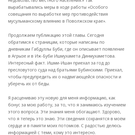
недовольство местного населения.» Так
вырабатывались меры в ходе работы «Особого
совещания по выработке мер противодействия
мусульманскому влиянию в Поволжском крае».
Продолжаем публикацию этой главы. Сегодня
обратимся к страницам, которые написаны по
дневникам Габдуллы Буби, где он описывает появление
в Агрызе и в Иж-Буби Ишмухамета Динмухаметова.
Интересный факт. Ишми-Ишан приехал за год до
пресловутого суда над братьями Бубинскими. Приехал,
чтобы предупредить их о надвигающейся опасности и
уберечь их от беды.
Я расцениваю эту новую для меня информацию, как
бонус за мою работу, за то, что я занимаюсь изучением
этого вопроса. Эти знания меня обогащают. Здорово,
что я теперь это знаю. Эти сведения сохранятся в моём
сердце и в памяти моих потомков. С радостью делюсь
информацией с теми, кому это интересно.