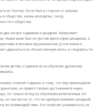
ата из Тюнтер. Он не был в стороне от важных
ы в обществе, жизнь молодёжи, театр,
чности и общества.
на два лагеря: кадимизм и джадизм. Ишмухамет
му. Ишми ишан был не против философии джадизма, а
рективы в вековые мусульманские устои жизни и
вал «держаться за «божественную нить» и следовать по
своим детям, отдавали их на обучение духовному
ивались.
ронника «гнилой старины» и тому, что ему приписывали
й фанатизм, он приветствовал достижения в науке,
аук, но только вслед за обучением религиозным. Он
у, не смотря на то, что не одобрял влияние западной,
жить во взаимодействии. Это позволит развиваться, не