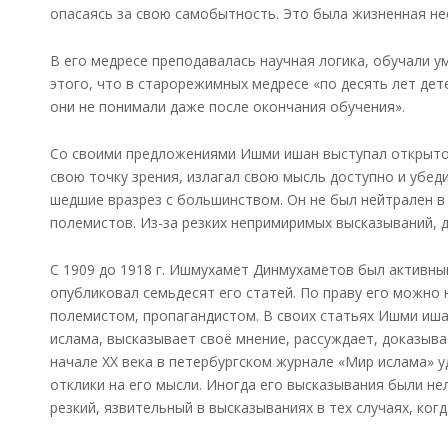
опасаясь за свою самобытность. Это была жизненная н
В его медресе преподавалась научная логика, обучали у
этого, что в старорежимных медресе «по десять лет де
они не понимали даже после окончания обучения».
Со своими предложениями Ишми ишан выступал открыто
свою точку зрения, излагал свою мысль доступно и убеди
шедшие вразрез с большинством. Он не был нейтрален в
полемистов. Из-за резких непримиримых высказываний, 
С 1909 до 1918 г. Ишмухамет Динмухаметов был активным
опубликовал семьдесят его статей. По праву его можно
полемистом, пропагандистом. В своих статьях Ишми иша
ислама, высказывает своё мнение, рассуждает, доказыва
начале XX века в петербургском журнале «Мир ислама» 
отклики на его мысли. Иногда его высказывания были не
резкий, язвительный в высказываниях в тех случаях, ког