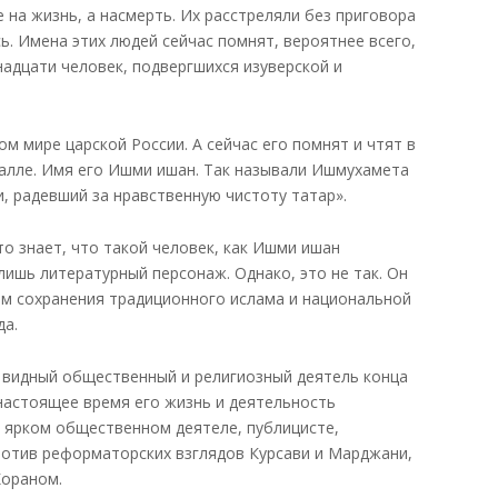
е на жизнь, а насмерть. Их расстреляли без приговора
ь. Имена этих людей сейчас помнят, вероятнее всего,
надцати человек, подвергшихся изуверской и
м мире царской России. А сейчас его помнят и чтят в
ахалле. Имя его Ишми ишан. Так называли Ишмухамета
, радевший за нравственную чистоту татар».
то знает, что такой человек, как Ишми ишан
лишь литературный персонаж. Однако, это не так. Он
ам сохранения традиционного ислама и национальной
да.
к видный общественный и религиозный деятель конца
 настоящее время его жизнь и деятельность
о ярком общественном деятеле, публицисте,
ротив реформаторских взглядов Курсави и Марджани,
Кораном.