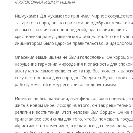
ФИЛОСОФИЯ ИШМИ ИШАНА
Ишмухамет Динмухаметов принимал мирное сосуществова
татарского народов, но при этом не одобрял вмешатель
ислам от различных нововведений, адаптации шариата к
христианизации мусульманского общества. Это не было 
инициатором было царское правительство, а идеологом 
Опасения Ишми ишана не были голословны. Он хорошо из
нарушение гармонии мироздания и опасность для споко
выступал за самоопределение татар, был лоялен к царс
сосуществования двух народов. Он даже обучал своих сы
работу мечетей и медресе считал недопустимым.
Ишми ишан был дальновидным философом и понимал, чт
жить в новом мире. Исходя из этого, он так решительно
религии и воспитания. Этот человек был борцом. Он не 
прилагал все свои силы для того, чтобы помешать госуд
«Христианство изменчиво, а ислам всегда неизменен», —
всегда была начертана эпиграфом ко всем его речам. Те