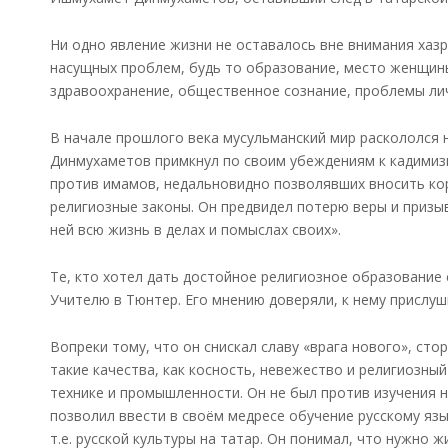
Ни одно явление жизни не оставалось вне внимания хазр
насущных проблем, будь то образование, место женщин
здравоохранение, общественное сознание, проблемы ли
В начале прошлого века мусульманский мир раскололся 
Динмухаметов примкнул по своим убеждениям к кадимиз
против имамов, недальновидно позволявших вносить кор
религиозные законы. Он предвидел потерю веры и призы
ней всю жизнь в делах и помыслах своих».
Те, кто хотел дать достойное религиозное образование 
Учителю в Тюнтер. Его мнению доверяли, к нему прислуш
Вопреки тому, что он снискал славу «врага нового», сто
такие качества, как косность, невежество и религиозны
технике и промышленности. Он не был против изучения н
позволил ввести в своём медресе обучение русскому язык
т.е. русской культуры на татар. Он понимал, что нужно 