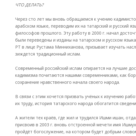
ЧТО ДЕЛАТЬ?
Через сто лет мы вновь обращаемся к учению кадимисто
арабском языке, переводим их на татарский и русский я
философов прошлого. Эту работу в 2000 г. начал досточ
были переведены и изданы на татарском и русском язык
РТ в лице Рустама Минниханова, призывает изучать насл
зиждется традиционный ислам.
Современный российский ислам опирается на лучшие до
кадимизма почитаются нашими современниками, как борц
сохранение нравственного начала своего народа.
В связи с этим хочется призвать учёных к изучению раб
их труду, история татарского народа обогатится сведен
А жители тех краёв, где жил и трудился Ишми ишан, отда
присвоив в 2003 г. вновь отстроенной мечети имя Ишмуха
пройдёт богослужение, на котором будет добрым слово