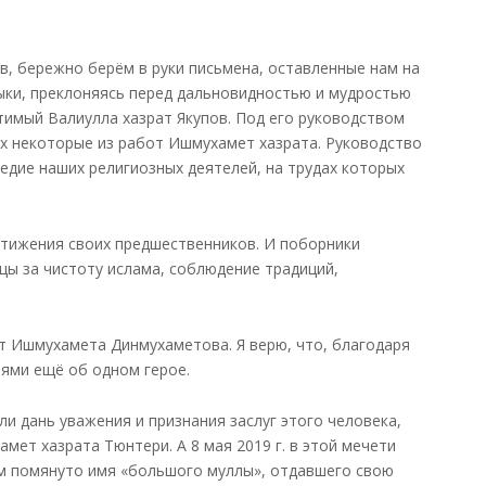
в, бережно берём в руки письмена, оставленные нам на
зыки, преклоняясь перед дальновидностью и мудростью
тимый Валиулла хазрат Якупов. Под его руководством
ах некоторые из работ Ишмухамет хазрата. Руководство
едие наших религиозных деятелей, на трудах которых
стижения своих предшественников. И поборники
ы за чистоту ислама, соблюдение традиций,
от Ишмухамета Динмухаметова. Я верю, что, благодаря
иями ещё об одном герое.
ли дань уважения и признания заслуг этого человека,
мет хазрата Тюнтери. А 8 мая 2019 г. в этой мечети
м помянуто имя «большого муллы», отдавшего свою