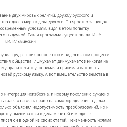
ние двух мировых религий, дружбу русского и
ства одного мира в дела другого. Он яростно защищал
 современным условиям, видя в этом попытку
его выдумкой. Такая программа существовала. И её
– Н.И. Ильминский.
учил труды своих оппонентов и видел в этом процессе
йствия общества. Ишмухамет Динмухаметов никогда не
кому правительству, понимая и принимая важность
новей русскому языку. А вот вмешательство земства в
о интеграция неизбежна, и новому поколению суждено
 пытался отстоять право на самоопределение в делах
только объяснял недопустимость преобразований, но и
арству вмешиваться в дела мечетей и медресе.
 писал он в одной из своих статей. Неизменность ислама
х, кто противился изменениям, привнесённым в дела