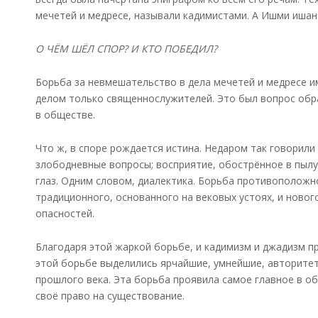
мечетей и медресе, называли кадимистами. А Ишми ишан
О ЧЁМ ШЁЛ СПОР? И КТО ПОБЕДИЛ?
Борьба за невмешательство в дела мечетей и медресе и
делом только священнослужителей. Это был вопрос обр
в обществе.
Что ж, в споре рождается истина. Недаром так говорил
злободневные вопросы; восприятие, обострённое в пылу 
глаз. Одним словом, диалектика. Борьба противоположно
традиционного, основанного на вековых устоях, и нового
опасностей.
Благодаря этой жаркой борьбе, и кадимизм и джадизм п
этой борьбе выделились ярчайшие, умнейшие, авторите
прошлого века. Эта борьба проявила самое главное в об
своё право на существование.