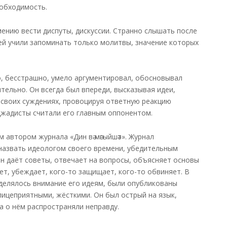
еобходимость.
мению вести диспуты, дискуссии. Странно слышать после
тей учили запоминать только молитвы, значение которых
, бесстрашно, умело аргументировал, обосновывал
тельно. Он всегда был впереди, высказывая идеи,
 своих суждениях, провоцируя ответную реакцию
джадисты считали его главным оппонентом.
 автором журнала «Дин вә мәгыйшәт». Журнал
 назвать идеологом своего времени, убедительным
н даёт советы, отвечает на вопросы, объясняет основы
ет, убеждает, кого-то защищает, кого-то обвиняет. В
уделялось внимание его идеям, были опубликованы
лицеприятными, жёсткими. Он был острый на язык,
да о нём распространяли неправду.