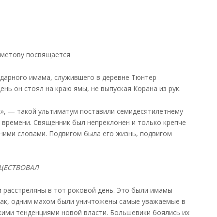
метову посвящается
ендарного имама, служившего в деревне Тюнтер
нь он стоял на краю ямы, не выпуская Корана из рук.
ых», — такой ультиматум поставили семидесятилетнему
 времени. Священник был непреклонен и только крепче
дними словами. Подвигом была его жизнь, подвигом
ЩЕСТВОВАЛ
 расстреляны в тот роковой день. Это были имамы
Так, одним махом были уничтожены самые уважаемые в
кими тенденциями новой власти. Большевики боялись их