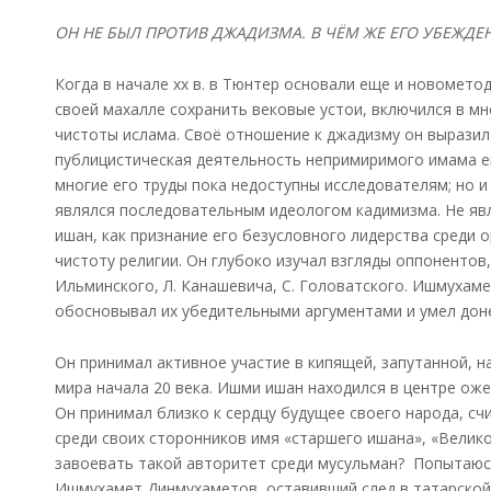
ОН НЕ БЫЛ ПРОТИВ ДЖАДИЗМА. В ЧЁМ ЖЕ ЕГО УБЕЖДЕ
Когда в начале xx в. в Тюнтер основали еще и новомет
своей махалле сохранить вековые устои, включился в м
чистоты ислама. Своё отношение к джадизму он выразил 
публицистическая деятельность непримиримого имама ещ
многие его труды пока недоступны исследователям; но и
являлся последовательным идеологом кадимизма. Не яв
ишан, как признание его безусловного лидерства среди 
чистоту религии. Он глубоко изучал взгляды оппонентов,
Ильминского, Л. Канашевича, С. Головатского. Ишмухаме
обосновывал их убедительными аргументами и умел доне
Он принимал активное участие в кипящей, запутанной, н
мира начала 20 века. Ишми ишан находился в центре ож
Он принимал близко к сердцу будущее своего народа, сч
среди своих сторонников имя «старшего ишана», «Велико
завоевать такой авторитет среди мусульман? Попытаюс
Ишмухамет Динмухаметов, оставивший след в татарской 