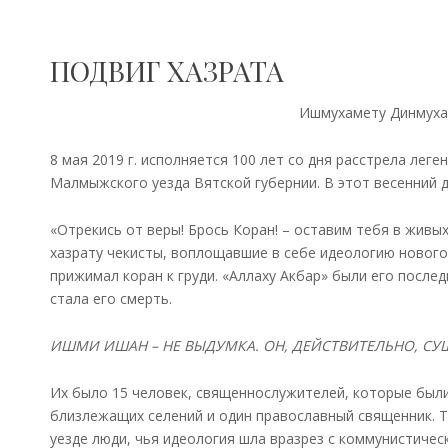
ПОДВИГ ХАЗРАТА
Ишмухамету Динмуха
8 мая 2019 г. исполняется 100 лет со дня расстрела лег
Малмыжского уезда Вятской губернии. В этот весенний де
«Отрекись от веры! Брось Коран! – оставим тебя в жив
хазрату чекисты, воплощавшие в себе идеологию нового
прижимал коран к груди. «Аллаху Акбар» были его после
стала его смерть.
ИШМИ ИШАН – НЕ ВЫДУМКА. ОН, ДЕЙСТВИТЕЛЬНО, СУ
Их было 15 человек, священнослужителей, которые были
близлежащих селений и один православный священник. 
уезде люди, чья идеология шла вразрез с коммунистичес