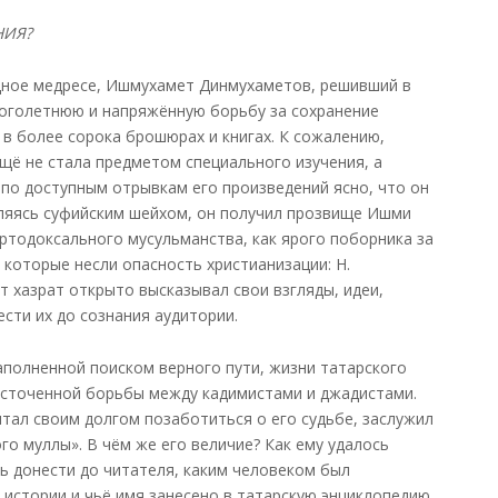
НИЯ?
одное медресе, Ишмухамет Динмухаметов, решивший в
ноголетнюю и напряжённую борьбу за сохранение
в более сорока брошюрах и книгах. К сожалению,
ё не стала предметом специального изучения, а
 по доступным отрывкам его произведений ясно, что он
ляясь суфийским шейхом, он получил прозвище Ишми
ортодоксального мусульманства, как ярого поборника за
 которые несли опасность христианизации: Н.
т хазрат открыто высказывал свои взгляды, идеи,
сти их до сознания аудитории.
аполненной поиском верного пути, жизни татарского
есточенной борьбы между кадимистами и джадистами.
итал своим долгом позаботиться о его судьбе, заслужил
го муллы». В чём же его величие? Как ему удалось
ь донести до читателя, каким человеком был
истории и чьё имя занесено в татарскую энциклопедию.