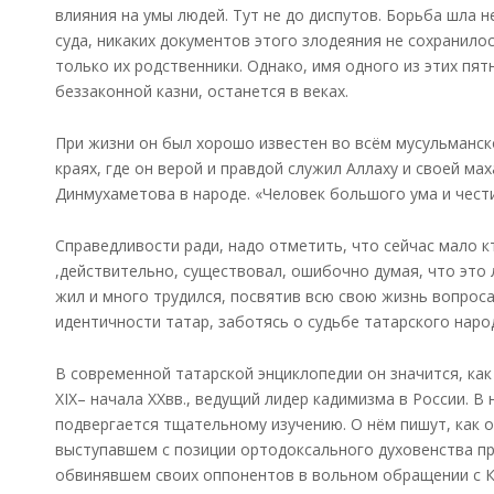
влияния на умы людей. Тут не до диспутов. Борьба шла н
суда, никаких документов этого злодеяния не сохранилос
только их родственники. Однако, имя одного из этих пят
беззаконной казни, останется в веках.
При жизни он был хорошо известен во всём мусульманско
краях, где он верой и правдой служил Аллаху и своей м
Динмухаметова в народе. «Человек большого ума и чести
Справедливости ради, надо отметить, что сейчас мало к
,действительно, существовал, ошибочно думая, что это 
жил и много трудился, посвятив всю свою жизнь вопрос
идентичности татар, заботясь о судьбе татарского наро
В современной татарской энциклопедии он значится, ка
XIX– начала XXвв., ведущий лидер кадимизма в России. В
подвергается тщательному изучению. О нём пишут, как 
выступавшем с позиции ортодоксального духовенства п
обвинявшем своих оппонентов в вольном обращении с 